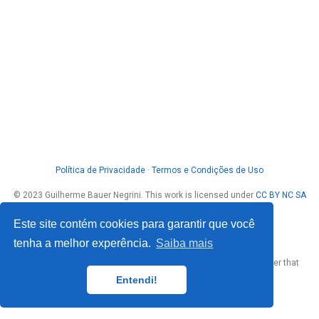
Política de Privacidade
·
Termos e Condições de Uso
© 2023 Guilherme Bauer Negrini. This work is licensed under
CC BY NC SA
4.0
Este site contém cookies para garantir que você
tenha a melhor experência.
Saiba mais
Published with
Wowchemy
— the free,
open source
website builder that
empowers creators.
Entendi!