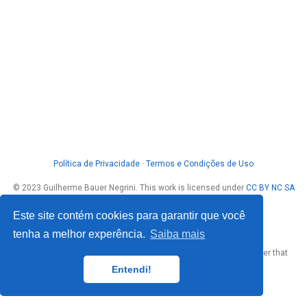
Política de Privacidade
·
Termos e Condições de Uso
© 2023 Guilherme Bauer Negrini. This work is licensed under
CC BY NC SA
4.0
Este site contém cookies para garantir que você
tenha a melhor experência.
Saiba mais
Published with
Wowchemy
— the free,
open source
website builder that
empowers creators.
Entendi!