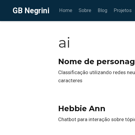
GB Negrini
Home
Sobre
Blog
Projetos
ai
Nome de personag
Classificação utilizando redes n
caracteres
Hebbie Ann
Chatbot para interação sobre tópi