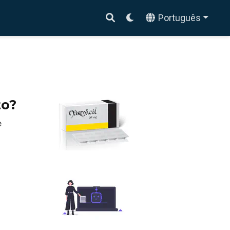
Português
to?
e