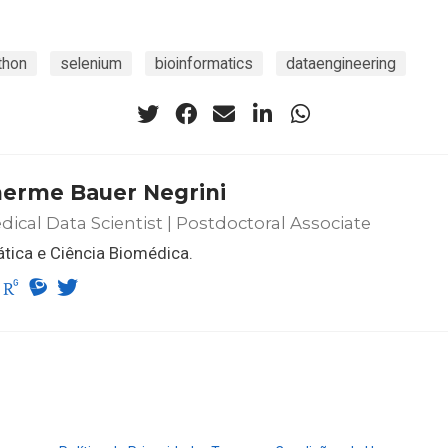
thon
selenium
bioinformatics
dataengineering
herme Bauer Negrini
ical Data Scientist | Postdoctoral Associate
tica e Ciência Biomédica.