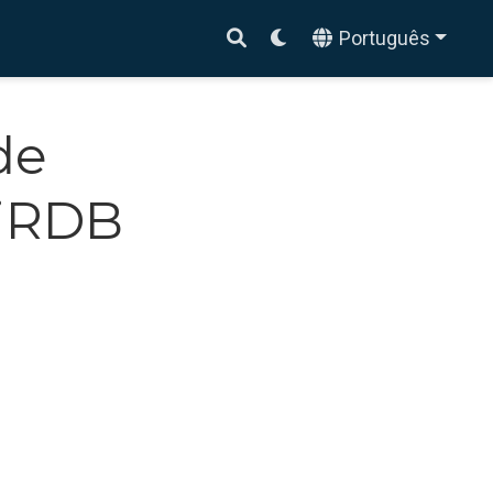
Português
de
miRDB