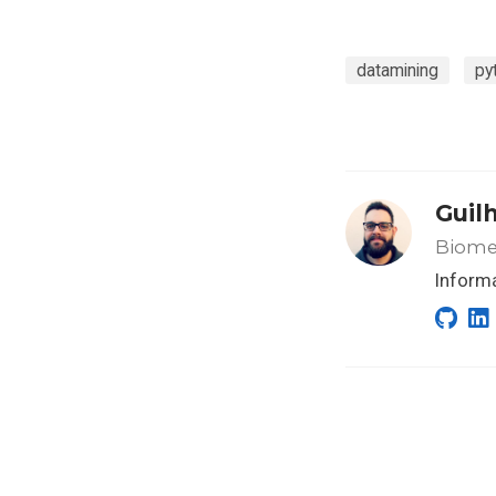
datamining
py
Guil
Biomed
Informá