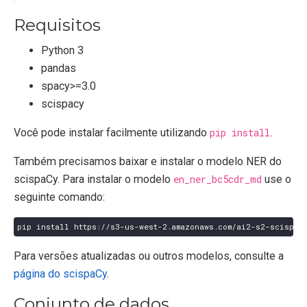
Requisitos
Python 3
pandas
spacy>=3.0
scispacy
Você pode instalar facilmente utilizando
pip install
.
Também precisamos baixar e instalar o modelo NER do
scispaCy. Para instalar o modelo
en_ner_bc5cdr_md
use o
seguinte comando:
Para versões atualizadas ou outros modelos, consulte a
página do scispaCy
.
Conjunto de dados