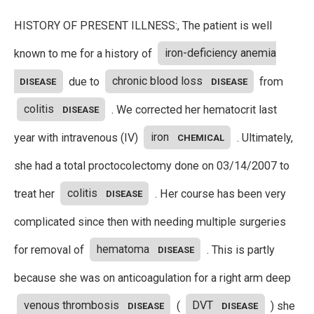
HISTORY OF PRESENT ILLNESS:, The patient is well
known to me for a history of
iron-deficiency anemia
due to
chronic blood loss
from
DISEASE
DISEASE
colitis
. We corrected her hematocrit last
DISEASE
year with intravenous (IV)
iron
. Ultimately,
CHEMICAL
she had a total proctocolectomy done on 03/14/2007 to
treat her
colitis
. Her course has been very
DISEASE
complicated since then with needing multiple surgeries
for removal of
hematoma
. This is partly
DISEASE
because she was on anticoagulation for a right arm deep
venous thrombosis
(
DVT
) she
DISEASE
DISEASE