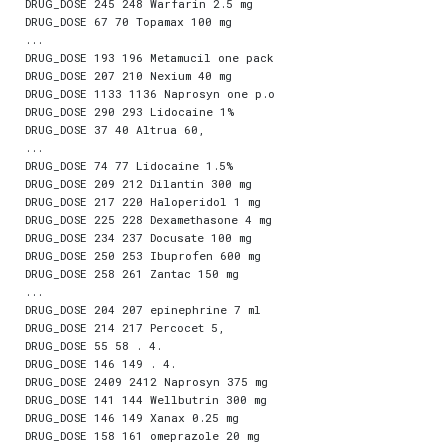
DRUG_DOSE 245 248 Warfarin 2.5 mg

DRUG_DOSE 67 70 Topamax 100 mg

...

DRUG_DOSE 193 196 Metamucil one pack

DRUG_DOSE 207 210 Nexium 40 mg

DRUG_DOSE 1133 1136 Naprosyn one p.o

DRUG_DOSE 290 293 Lidocaine 1%

DRUG_DOSE 37 40 Altrua 60,

...

DRUG_DOSE 74 77 Lidocaine 1.5%

DRUG_DOSE 209 212 Dilantin 300 mg

DRUG_DOSE 217 220 Haloperidol 1 mg

DRUG_DOSE 225 228 Dexamethasone 4 mg

DRUG_DOSE 234 237 Docusate 100 mg

DRUG_DOSE 250 253 Ibuprofen 600 mg

DRUG_DOSE 258 261 Zantac 150 mg

...

DRUG_DOSE 204 207 epinephrine 7 ml

DRUG_DOSE 214 217 Percocet 5,

DRUG_DOSE 55 58 . 4.

DRUG_DOSE 146 149 . 4.

DRUG_DOSE 2409 2412 Naprosyn 375 mg

DRUG_DOSE 141 144 Wellbutrin 300 mg

DRUG_DOSE 146 149 Xanax 0.25 mg

DRUG_DOSE 158 161 omeprazole 20 mg
