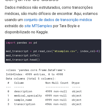
Dados médicos não estruturados, como transcrições
médicas, são muito difíceis de encontrar. Aqui, estamos
usando um
conjunto de dados de transcrição médica
extraído do
site MTSamples
por Tara Boyle e
disponibilizado no Kaggle.
import
pandas
as
pd
med_transcript
=
pd
.
read_csv
(
"mtsamples.csv"
,
index_col
=
0
)
med_transcript
.
info
()
med_transcript
.
head
()
<class 'pandas.core.frame.DataFrame'>

Int64Index: 4999 entries, 0 to 4998

Data columns (total 5 columns):

 #   Column             Non-Null Count  Dtype 

---  ------             --------------  ----- 

 0   description        4999 non-null   object

 1   medical_specialty  4999 non-null   object

 2   sample_name        4999 non-null   object

 3   transcription      4966 non-null   object
