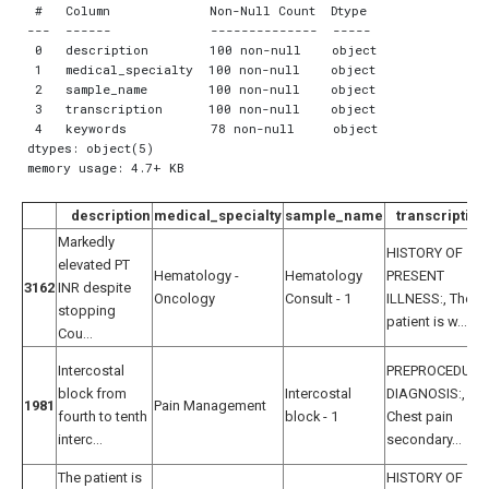
 #   Column             Non-Null Count  Dtype 

---  ------             --------------  ----- 

 0   description        100 non-null    object

 1   medical_specialty  100 non-null    object

 2   sample_name        100 non-null    object

 3   transcription      100 non-null    object

 4   keywords           78 non-null     object

dtypes: object(5)

description
medical_specialty
sample_name
transcription
Markedly
HISTORY OF
elevated PT
Hematology -
Hematology
PRESENT
3162
INR despite
Oncology
Consult - 1
ILLNESS:, The
stopping
patient is w...
Cou...
Intercostal
PREPROCEDURE
block from
Intercostal
DIAGNOSIS:,
1981
Pain Management
fourth to tenth
block - 1
Chest pain
interc...
secondary...
The patient is
HISTORY OF