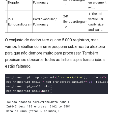
Doppler.
Pulmonary
enlargement
d
- 1
wit...
do
1. The left
c
2-D
2-D
Cardiovascular /
ventricular
/ 
4
Echocardiogram
Echocardiogram
Pulmonary
cavity size
d,
- 2
and wall ...
ec
O conjunto de dados tem quase 5.000 registros, mas
vamos trabalhar com uma pequena subamostra aleatória
para que não demore muito para processar. Também
precisamos descartar todas as linhas cujas transcrições
estão faltando.
med_transcript
.
dropna
(
subset
=
[
'transcription'
],
inplace
=
True
)
med_transcript_small
=
med_transcript
.
sample
(
n
=
100
,
replace
=
F
med_transcript_small
.
info
()
med_transcript_small
.
head
()
<class 'pandas.core.frame.DataFrame'>

Int64Index: 100 entries, 3162 to 3581

Data columns (total 5 columns):
