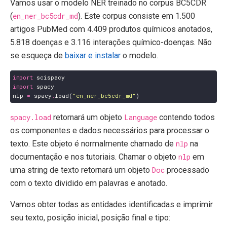
Vamos usar o modelo NER treinado no corpus BC5CDR
(
en_ner_bc5cdr_md
). Este corpus consiste em 1.500
artigos PubMed com 4.409 produtos químicos anotados,
5.818 doenças e 3.116 interações químico-doenças. Não
se esqueça de
baixar e instalar
o modelo.
import
scispacy
import
spacy
nlp
=
spacy
.
load
(
"en_ner_bc5cdr_md"
)
spacy.load
retornará um objeto
Language
contendo todos
os componentes e dados necessários para processar o
texto. Este objeto é normalmente chamado de
nlp
na
documentação e nos tutoriais. Chamar o objeto
nlp
em
uma string de texto retornará um objeto
Doc
processado
com o texto dividido em palavras e anotado.
Vamos obter todas as entidades identificadas e imprimir
seu texto, posição inicial, posição final e tipo: