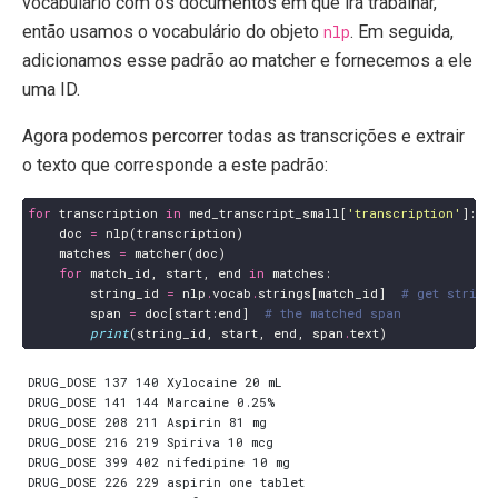
vocabulário com os documentos em que irá trabalhar,
então usamos o vocabulário do objeto
nlp
. Em seguida,
adicionamos esse padrão ao matcher e fornecemos a ele
uma ID.
Agora podemos percorrer todas as transcrições e extrair
o texto que corresponde a este padrão:
for
transcription
in
med_transcript_small
[
'transcription'
]:
doc
=
nlp
(
transcription
)
matches
=
matcher
(
doc
)
for
match_id
,
start
,
end
in
matches
:
string_id
=
nlp
.
vocab
.
strings
[
match_id
]
# get string
span
=
doc
[
start
:
end
]
# the matched span
print
(
string_id
,
start
,
end
,
span
.
text
)
DRUG_DOSE 137 140 Xylocaine 20 mL

DRUG_DOSE 141 144 Marcaine 0.25%

DRUG_DOSE 208 211 Aspirin 81 mg

DRUG_DOSE 216 219 Spiriva 10 mcg

DRUG_DOSE 399 402 nifedipine 10 mg

DRUG_DOSE 226 229 aspirin one tablet
