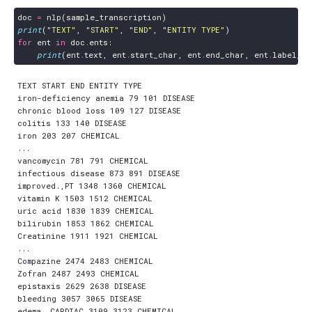
doc
=
nlp
(
sample_transcription
)
print
(
"TEXT"
,
"START"
,
"END"
,
"ENTITY TYPE"
)
for
ent
in
doc
.
ents
:
print
(
ent
.
text
,
ent
.
start_char
,
ent
.
end_char
,
ent
.
label_
)
TEXT START END ENTITY TYPE

iron-deficiency anemia 79 101 DISEASE

chronic blood loss 109 127 DISEASE

colitis 133 140 DISEASE

iron 203 207 CHEMICAL

...

vancomycin 781 791 CHEMICAL

infectious disease 873 891 DISEASE

improved.,PT 1348 1360 CHEMICAL

vitamin K 1503 1512 CHEMICAL

uric acid 1830 1839 CHEMICAL

bilirubin 1853 1862 CHEMICAL

Creatinine 1911 1921 CHEMICAL

...

Compazine 2474 2483 CHEMICAL

Zofran 2487 2493 CHEMICAL

epistaxis 2629 2638 DISEASE

bleeding 3057 3065 DISEASE

edema.,CARDIAC 3109 3123 CHEMICAL
