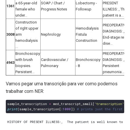
a 65-year-old
SOAP / Chart /
Lobectomy -
PRESENT
1361
female who
Progress Notes
Followup
ILLNESS: , The
under...
patient is a...
Construction
PREOPERATIVE
of right upper
Hemodialysis
DIAGNOSIS: ,
3008
arm
Nephrology
Fistula
End-stage renal
hemodialysis
Construction
dise...
...
Bronchoscopy
PREOPERATIVE
with brush
Cardiovascular /
Bronchoscopy
DIAGNOSIS: ,
4943
biopsies.
Pulmonary
- 8
Persistent
Persistent...
pneumonia...
Vamos pegar uma transcrição para ver como podemos
trabalhar com NER:
sample_transcription
=
med_transcript_small
[
'transcription'
]
.
i
print
(
sample_transcription
[:
1000
])
# prints just the first 10