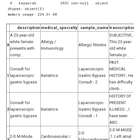
 4   keywords           3931 non-null   object

dtypes: object(5)

description
medical_specialty
sample_name
transcription
A 23-year-old
SUBJECTIVE:,
al
white female
Allergy /
This 23-year-
i
0
Allergic Rhinitis
presents with
Immunology
old white
al
comp...
female pr...
rh
PAST
ba
Consult for
Laparoscopic
MEDICAL
l
1
laparoscopic
Bariatrics
Gastric Bypass
HISTORY:, He
ga
gastric bypass.
Consult - 2
has difficulty
b
climb...
we
HISTORY OF
ba
Consult for
Laparoscopic
PRESENT
l
2
laparoscopic
Bariatrics
Gastric Bypass
ILLNESS: , I
ga
gastric bypass.
Consult - 1
have seen
b
ABC ...
he
2-D M-MODE: ,
c
2-D
2-D M-Mode.
Cardiovascular /
,1. Left atrial
/ 
3
Echocardiogram