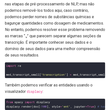
nas etapas de pré-processamento de NLP, mas não
podemos removê-los todos aqui, caso contrário,
podemos perder nomes de substâncias químicas e
bagunçar quantidades como dosagem de medicamentos.
No entanto, podemos resolver esse problema removendo
as marcas “
.,
” que parecem separar algumas seções da
transcrição. É importante conhecer seus dados e o
domínio de seus dados para uma melhor compreensão
de seus resultados.
import
re
med_transcript_small
[
'transcription'
]
=
med_transcript_small
[
'
Também podemos verificar as entidades usando o
visualizador
displacy
:
from
spacy
import
displacy
displacy
.
render
(
doc
[:
100
],
style
=
'ent'
,
jupyter
=
True
)
# here 