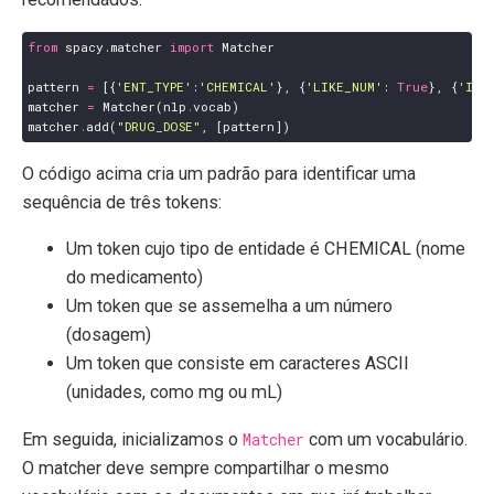
from
spacy.matcher
import
Matcher
pattern
=
[{
'ENT_TYPE'
:
'CHEMICAL'
},
{
'LIKE_NUM'
:
True
},
{
'IS_
matcher
=
Matcher
(
nlp
.
vocab
)
matcher
.
add
(
"DRUG_DOSE"
,
[
pattern
])
O código acima cria um padrão para identificar uma
sequência de três tokens:
Um token cujo tipo de entidade é CHEMICAL (nome
do medicamento)
Um token que se assemelha a um número
(dosagem)
Um token que consiste em caracteres ASCII
(unidades, como mg ou mL)
Em seguida, inicializamos o
Matcher
com um vocabulário.
O matcher deve sempre compartilhar o mesmo