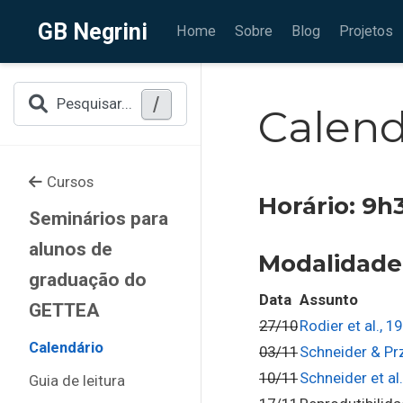
GB Negrini
Home
Sobre
Blog
Projetos
/
Pesquisar...
Calend
Cursos
Horário: 9h
Seminários para
alunos de
Modalidade:
graduação do
Data
Assunto
GETTEA
27/10
Rodier et al., 1
Calendário
03/11
Schneider & Pr
10/11
Schneider et al.
Guia de leitura