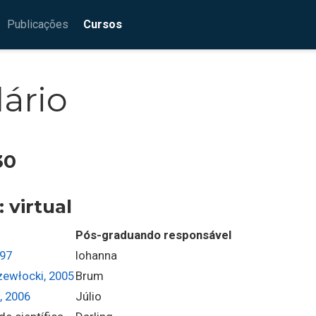
Publicações
Cursos
ário
30
 virtual
Pós-graduando responsável
997
Iohanna
zewłocki, 2005
Brum
, 2006
Júlio