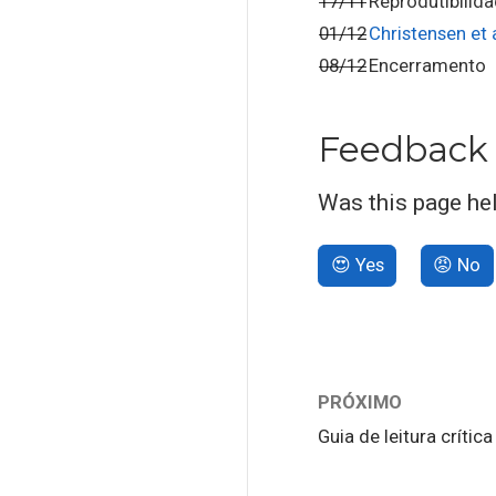
17/11
Reprodutibilida
01/12
Christensen et a
08/12
Encerramento
Feedback
Was this page he
😍 Yes
😡 No
PRÓXIMO
Guia de leitura crítica