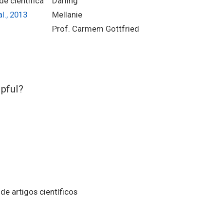
de científica
Darling
l., 2013
Mellanie
Prof. Carmem Gottfried
lpful?
 de artigos científicos